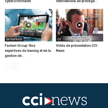
cybercriminalité
international de prestige...
ENTREPRISES
CCI
Factum Group: Nos
Vidéo de présentation CCI-
expertises du leasing et de la
News
gestion de...