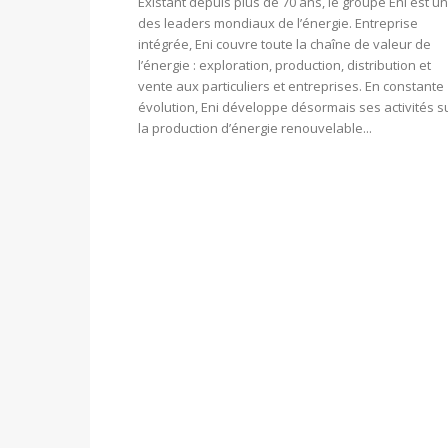
Existant depuis plus de 70 ans, le groupe Eni est un
des leaders mondiaux de l’énergie. Entreprise
intégrée, Eni couvre toute la chaîne de valeur de
l’énergie : exploration, production, distribution et
vente aux particuliers et entreprises. En constante
évolution, Eni développe désormais ses activités s
la production d’énergie renouvelable...