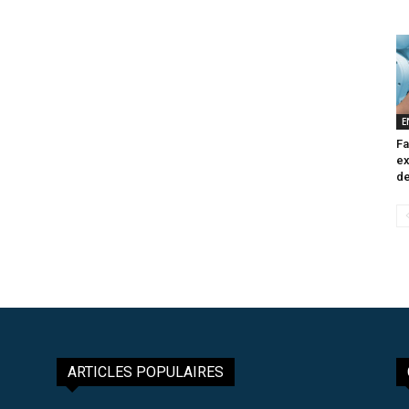
E
Fa
ex
de
ARTICLES POPULAIRES