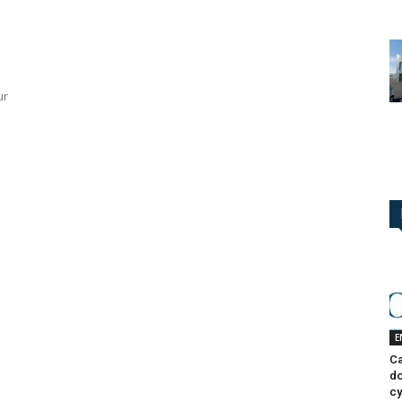
ur
E
Ca
do
cy