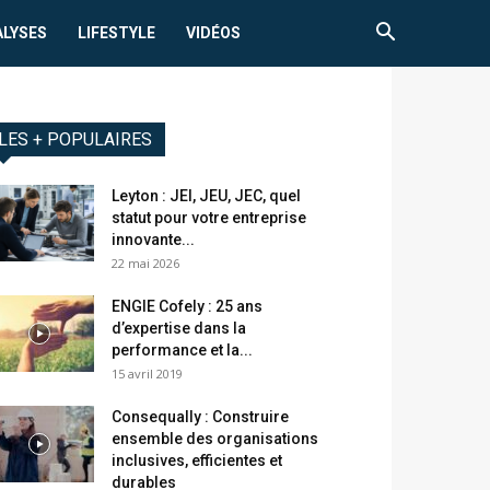
ALYSES
LIFESTYLE
VIDÉOS
LES + POPULAIRES
Leyton : JEI, JEU, JEC, quel
statut pour votre entreprise
innovante...
22 mai 2026
ENGIE Cofely : 25 ans
d’expertise dans la
performance et la...
15 avril 2019
Consequally : Construire
ensemble des organisations
inclusives, efficientes et
durables