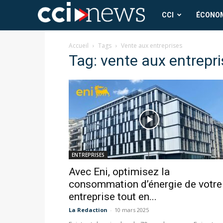
CCI
CCI
ÉCONO
News
Accueil
Tags
Vente aux entreprises
Tag: vente aux entrepr
ENTREPRISES
Avec Eni, optimisez la
consommation d’énergie de votre
entreprise tout en...
La Redaction
-
10 mars 2025