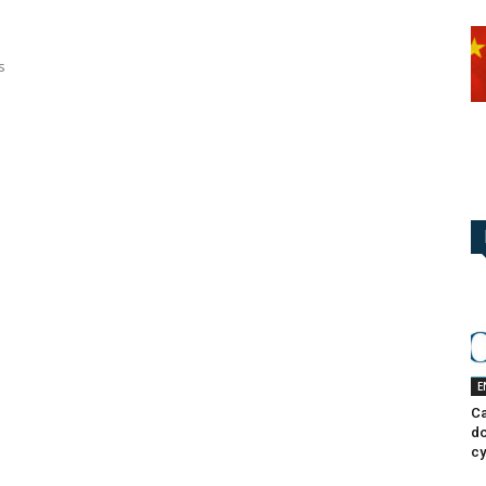
s
E
Ca
do
cy