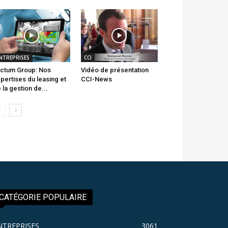
NTREPRISES
CCI
ctum Group: Nos
Vidéo de présentation
pertises du leasing et
CCI-News
 la gestion de...
CATÉGORIE POPULAIRE
NTREPRISES
3061