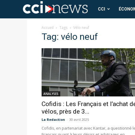
CCI
CCI
ÉCONO
News
Accueil
Tags
Vélo neuf
Tag: vélo neuf
ANALYSES
Cofidis : Les Français et l’achat d
vélos, près de 3...
La Redaction
-
30 avril 2025
Cofidis, en partenariat avec Kantar, a questionné l
Français quant à leurs désirs et arbitrages en