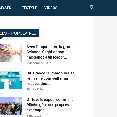
ALYSES
LIFESTYLE
VIDÉOS
LES + POPULAIRES
Avec l’acquisition du groupe
Cylande, Cegid donne
naissance à un leader...
7 décembre 2017
IAD France : L’immobilier se
réinvente pour veiller au
respect des...
18 juin 2020
On lève le capot : comment
Mūcho gère ses propres
avantages...
6 mai 2026