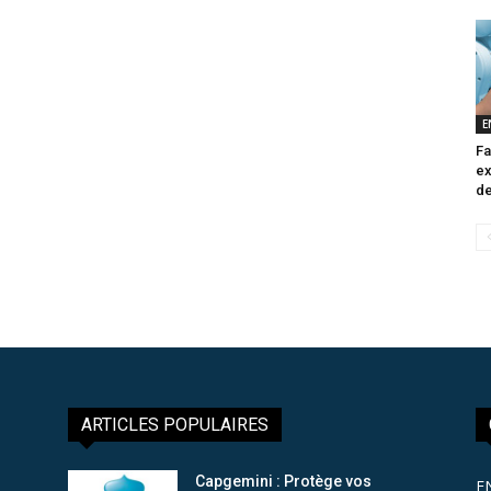
E
Fa
ex
de
ARTICLES POPULAIRES
Capgemini : Protège vos
E