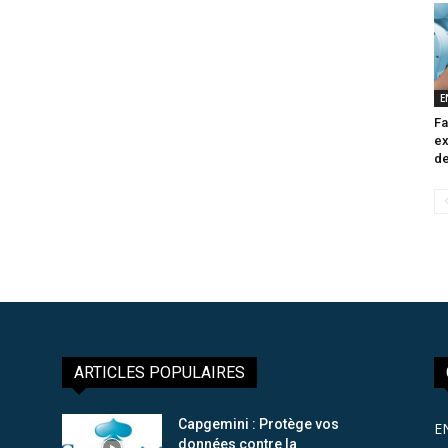
E
Fa
ex
de
ARTICLES POPULAIRES
Capgemini : Protège vos
E
données contre la