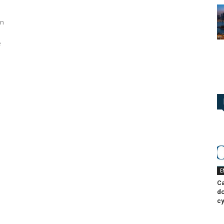
on
e
E
Ca
do
cy