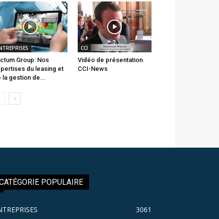
NTREPRISES
CCI
ctum Group: Nos
Vidéo de présentation
pertises du leasing et
CCI-News
 la gestion de...
CATÉGORIE POPULAIRE
NTREPRISES
3061