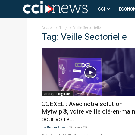
CCI
CCI
ÉCONO
News
Accueil
Tags
Veille Sectorielle
Tag: Veille Sectorielle
stratégie digitale
COEXEL : Avec notre solution
Mytwip®, votre veille clé-en-mai
pour votre...
La Redaction
-
26 mai 2026