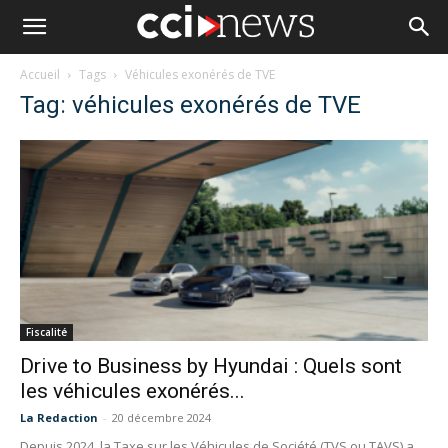
Accueil
Tags
Véhicules exonérés de TVE
Tag: véhicules exonérés de TVE
Fiscalité
Drive to Business by Hyundai : Quels sont
les véhicules exonérés...
La Redaction
-
20 décembre 2024
Depuis 2024, la Taxe sur les Véhicules de Société (TVS ou TAVS) a