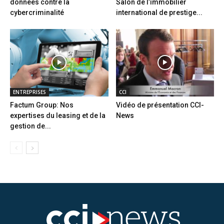
données contre la
Salon de l’immobilier
cybercriminalité
international de prestige...
ENTREPRISES
CCI
Factum Group: Nos
Vidéo de présentation CCI-
expertises du leasing et de la
News
gestion de...