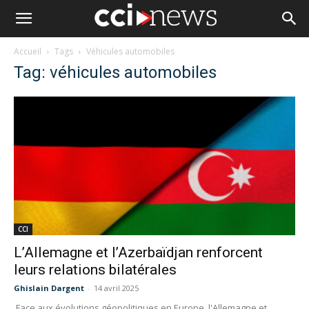
Accueil
Tags
Véhicules automobiles
Tag: véhicules automobiles
CCI
L’Allemagne et l’Azerbaïdjan renforcent
leurs relations bilatérales​
Ghislain Dargent
-
14 avril 2025
Face aux évolutions géopolitiques en Europe, l'Allemagne et