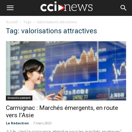
Accueil
Tags
Valorisations attractives
Tag: valorisations attractives
Investissement
Carmignac : Marchés émergents, en route
vers l’Asie
La Redaction
-
7 mars 2023
5,3 % : c’est la croissance attendue pour les marchés asiatiques¹