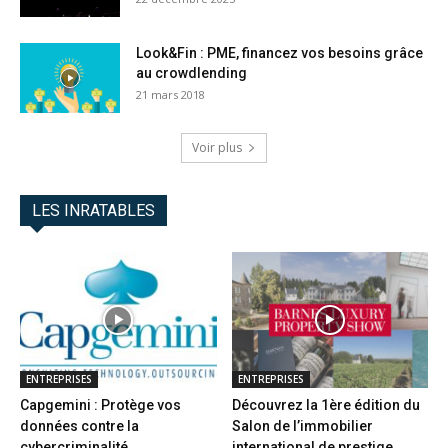
Look&Fin : PME, financez vos besoins grâce
au crowdlending
21 mars 2018
Voir plus
LES INRATABLES
ENTREPRISES
ENTREPRISES
Capgemini : Protège vos
Découvrez la 1ère édition du
données contre la
Salon de l’immobilier
cybercriminalité
international de prestige...