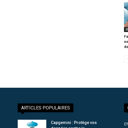
E
Fa
ex
de
ARTICLES POPULAIRES
Capgemini : Protège vos
E