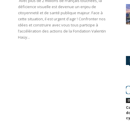
Avec plus de 2 millions de Français touchées, la
déficience visuelle est devenue un enjeu de
citoyenneté et de santé publique majeur. Face à
cette situation, il est urgent d'agir ! Confronter nos
idées et construire avec vous tous participe à
l’accélération des actions de la Fondation Valentin
Haüy...
E
Ca
do
cy