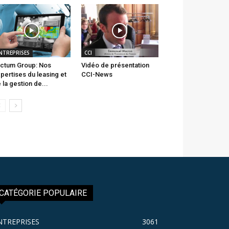
NTREPRISES
CCI
ctum Group: Nos
Vidéo de présentation
pertises du leasing et
CCI-News
 la gestion de...
CATÉGORIE POPULAIRE
NTREPRISES
3061