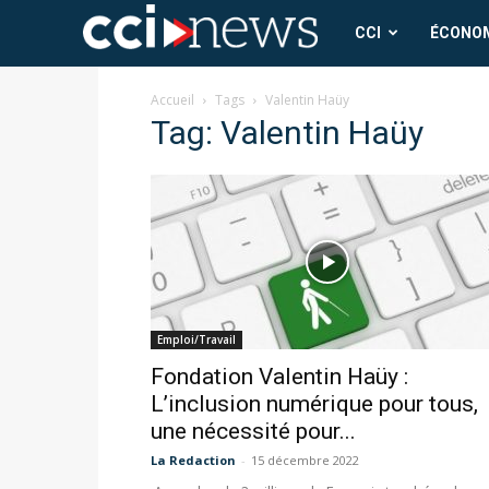
CCI
CCI
ÉCONO
News
Accueil
Tags
Valentin Haüy
Tag: Valentin Haüy
Emploi/Travail
Fondation Valentin Haüy :
L’inclusion numérique pour tous,
une nécessité pour...
La Redaction
-
15 décembre 2022