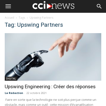
Accueil
Tags
Upswing Partners
Tag: Upswing Partners
DIGITAL
Upswing Engineering : Créer des réponses
La Redaction
-
22 octobre 2021
Faire en sorte que la technologie ne soit plus perçue comme un
obstacle, mais comme un outil : cette mission d’évangélisation