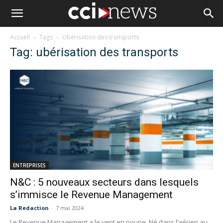
Accueil
Tags
Ubérisation des transports
Tag: ubérisation des transports
ENTREPRISES
N&C : 5 nouveaux secteurs dans lesquels
s’immisce le Revenue Management
La Redaction
-
7 mai 2024
Le Revenue Management a le vent en poupe. Né dans l’aérien au