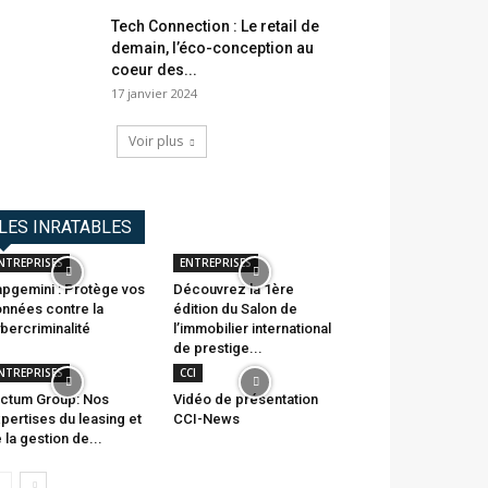
Tech Connection : Le retail de
demain, l’éco-conception au
coeur des...
17 janvier 2024
Voir plus
LES INRATABLES
NTREPRISES
ENTREPRISES
pgemini : Protège vos
Découvrez la 1ère
nnées contre la
édition du Salon de
bercriminalité
l’immobilier international
de prestige...
NTREPRISES
CCI
ctum Group: Nos
Vidéo de présentation
pertises du leasing et
CCI-News
 la gestion de...