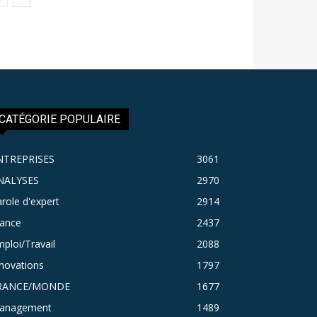
CATÉGORIE POPULAIRE
NTREPRISES
3061
NALYSES
2970
role d'expert
2914
rance
2437
ploi/Travail
2088
novations
1797
RANCE/MONDE
1677
anagement
1489