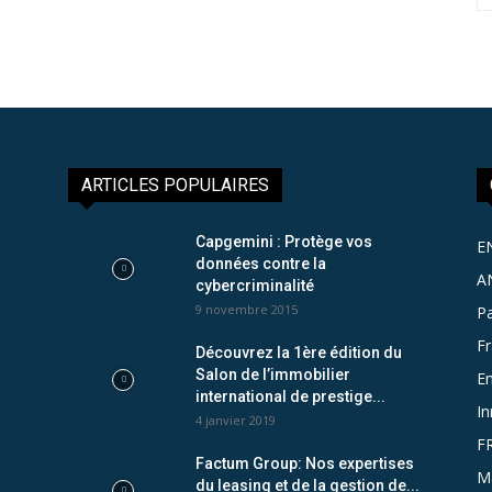
ARTICLES POPULAIRES
Capgemini : Protège vos
E
données contre la
A
cybercriminalité
9 novembre 2015
Pa
F
Découvrez la 1ère édition du
Salon de l’immobilier
Em
international de prestige...
In
4 janvier 2019
F
Factum Group: Nos expertises
M
du leasing et de la gestion de...