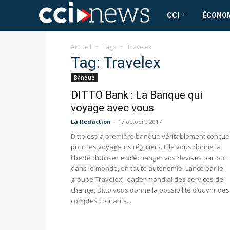
CCI
CCI
ÉCONO
News
Accueil
Tags
Travelex
Tag: Travelex
Banque
DITTO Bank : La Banque qui
voyage avec vous
La Redaction
-
17 octobre 2017
Ditto est la première banque véritablement conçue
pour les voyageurs réguliers. Elle vous donne la
liberté d’utiliser et d’échanger vos devises partout
dans le monde, en toute autonomie. Lancé par le
groupe Travelex, leader mondial des services de
change, Ditto vous donne la possibilité d’ouvrir des
comptes courants...