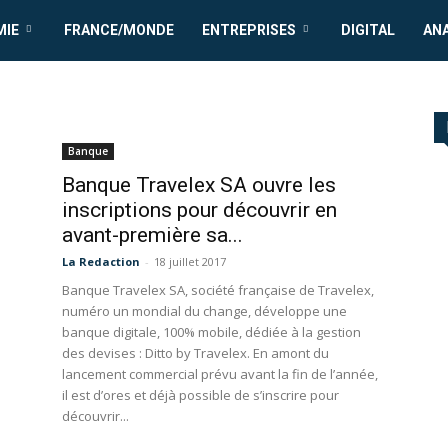
MIE
FRANCE/MONDE
ENTREPRISES
DIGITAL
AN
Banque
Banque Travelex SA ouvre les
inscriptions pour découvrir en
avant-première sa...
La Redaction
-
18 juillet 2017
Banque Travelex SA, société française de Travelex,
numéro un mondial du change, développe une
banque digitale, 100% mobile, dédiée à la gestion
des devises : Ditto by Travelex. En amont du
lancement commercial prévu avant la fin de l’année,
il est d’ores et déjà possible de s’inscrire pour
découvrir...