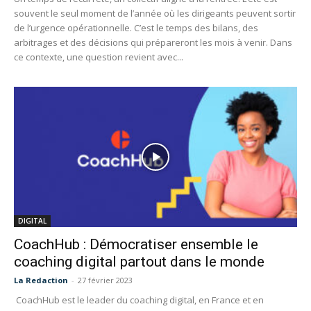
souvent le seul moment de l’année où les dirigeants peuvent sortir
de l’urgence opérationnelle. C’est le temps des bilans, des
arbitrages et des décisions qui prépareront les mois à venir. Dans
ce contexte, une question revient avec...
DIGITAL
CoachHub : Démocratiser ensemble le
coaching digital partout dans le monde
La Redaction
-
27 février 2023
CoachHub est le leader du coaching digital, en France et en