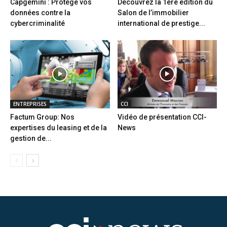
Capgemini : Protège vos
Découvrez la 1ère édition du
données contre la
Salon de l’immobilier
cybercriminalité
international de prestige...
ENTREPRISES
CCI
Factum Group: Nos
Vidéo de présentation CCI-
expertises du leasing et de la
News
gestion de...