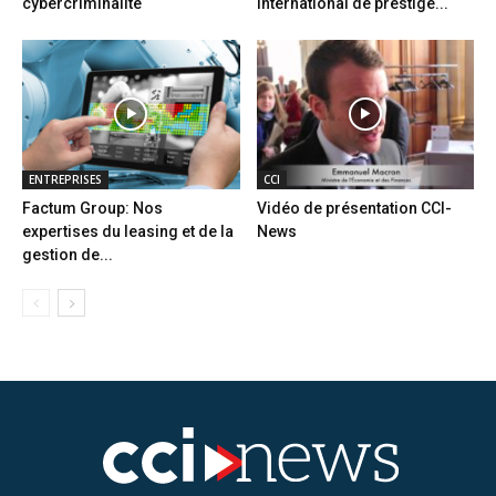
cybercriminalité
international de prestige...
ENTREPRISES
CCI
Factum Group: Nos
Vidéo de présentation CCI-
expertises du leasing et de la
News
gestion de...