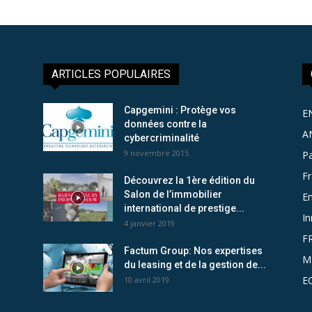
ARTICLES POPULAIRES
Capgemini : Protège vos
E
données contre la
A
cybercriminalité
9 novembre 2015
Pa
F
Découvrez la 1ère édition du
Salon de l’immobilier
Em
international de prestige...
In
4 janvier 2019
F
Factum Group: Nos expertises
M
du leasing et de la gestion de...
E
10 avril 2019