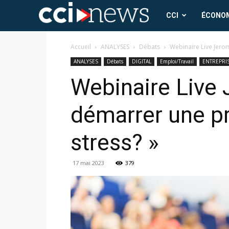
CCI
CCI
ÉCONO
News
Accueil
ANALYSES
Débats
Webinaire Live Jero
ANALYSES
Débats
DIGITAL
Emploi/Travail
ENTREPRI
Webinaire Live
démarrer une pri
stress? »
17 mai 2023
379