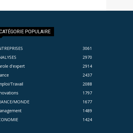
CATÉGORIE POPULAIRE
NTREPRISES
3061
NALYSES
2970
role d'expert
2914
rance
2437
ploi/Travail
2088
novations
1797
RANCE/MONDE
1677
anagement
1489
CONOMIE
1424