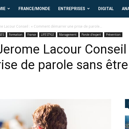
MIE
FRANCE/MONDE
ENTREPRISES
DIGITAL
AN
me Lacour Conseil : « Comment démarrer une prise de parole...
SES
Formation
France
LIFESTYLE
Management
Parole d'expert
Prévention
 Jerome Lacour Conseil
se de parole sans être p