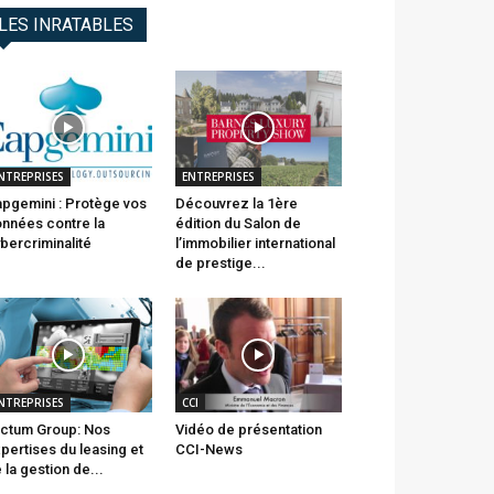
LES INRATABLES
NTREPRISES
ENTREPRISES
pgemini : Protège vos
Découvrez la 1ère
nnées contre la
édition du Salon de
bercriminalité
l’immobilier international
de prestige...
NTREPRISES
CCI
ctum Group: Nos
Vidéo de présentation
pertises du leasing et
CCI-News
 la gestion de...