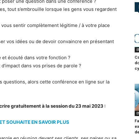
et poser une question dans une conférence ?
es, tout s’embrouille lorsque les gens vous regardent
 vous sentir complètement légitime / à votre place
ser vos idées ou de devoir convaincre en présentant
E
 et écouté dans votre fonction ?
Ca
do
 d’impact dans vos prises de parole ?
cy
 questions, alors cette conférence en ligne sur la
scrire gratuitement à la session du 23 mai 2023 :
E
Fa
 ET SOUHAITE EN SAVOIR PLUS
ex
de
arole en réunion devant ses clients, ses paires ou sa