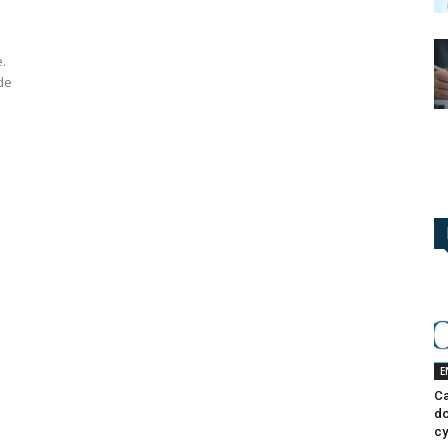
.
 de
E
Ca
do
cy