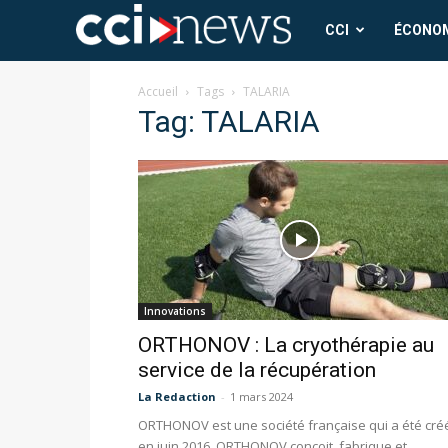
CCI
CCI
ÉCONO
News
Accueil
Tags
TALARIA
Tag: TALARIA
Innovations
ORTHONOV : La cryothérapie au
service de la récupération
La Redaction
-
1 mars 2024
ORTHONOV est une société française qui a été cré
en juin 2016. ORTHONOV conçoit, fabrique et