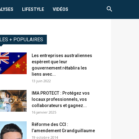
ALYSES
LIFESTYLE
VIDÉOS
LES + POPULAIRES
Les entreprises australiennes
espèrent que leur
gouvernement rétablira les
liens avec...
13 juin 2022
IMA PROTECT : Protégez vos
locaux professionnels, vos
collaborateurs et gagnez...
16 janvier 2025
Réforme des CCI :
l’amendement Grandguillaume
19 octobre 2014