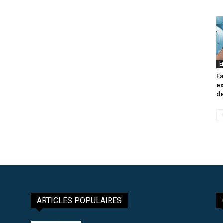
E
Fa
ex
de
ARTICLES POPULAIRES