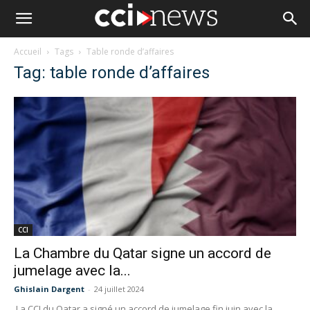
Accueil
Tags
Table ronde d’affaires
Tag: table ronde d’affaires
CCI
La Chambre du Qatar signe un accord de
jumelage avec la...
Ghislain Dargent
-
24 juillet 2024
La CCI du Qatar a signé un accord de jumelage fin juin avec la