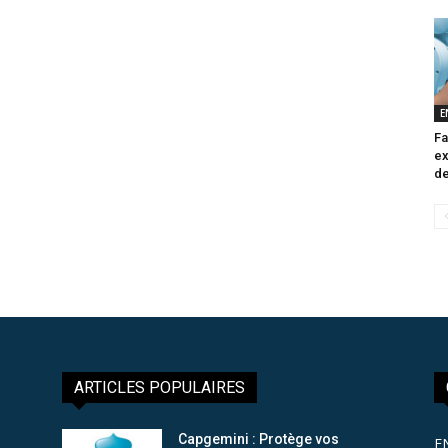
E
Fa
ex
de
ARTICLES POPULAIRES
Capgemini : Protège vos
E