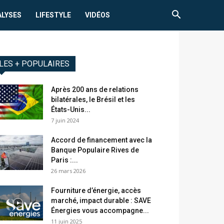
ALYSES
LIFESTYLE
VIDÉOS
LES + POPULAIRES
Après 200 ans de relations
bilatérales, le Brésil et les
États-Unis...
7 juin 2024
Accord de financement avec la
Banque Populaire Rives de
Paris :...
26 mars 2026
Fourniture d’énergie, accès
marché, impact durable : SAVE
Énergies vous accompagne...
11 juin 2025