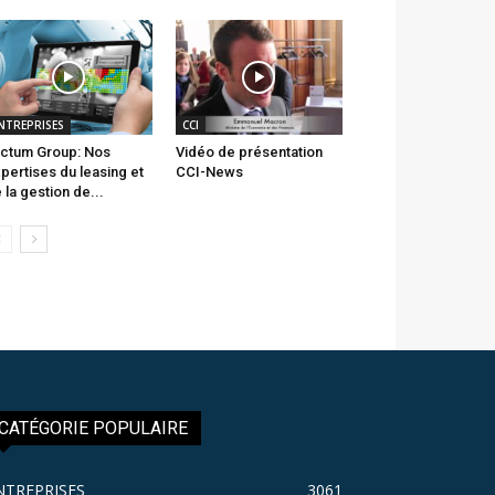
NTREPRISES
CCI
ctum Group: Nos
Vidéo de présentation
pertises du leasing et
CCI-News
 la gestion de...
CATÉGORIE POPULAIRE
NTREPRISES
3061