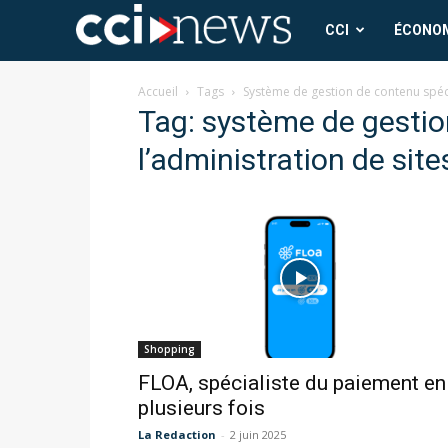
CCI
CCI
ÉCONO
News
Accueil
Tags
Système de gestion de contenu spécia
Tag: système de gestio
l’administration de site
Shopping
FLOA, spécialiste du paiement en
plusieurs fois
La Redaction
-
2 juin 2025