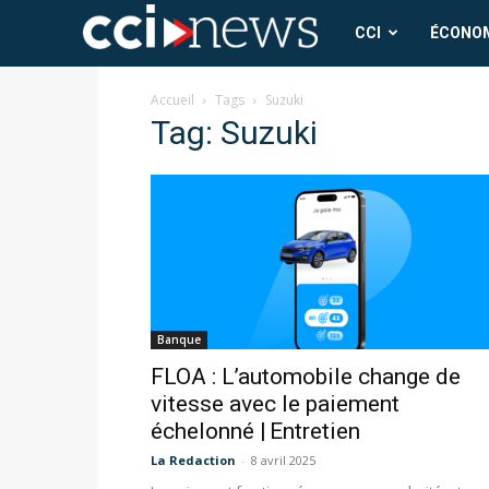
CCI
CCI
ÉCONO
News
Accueil
Tags
Suzuki
Tag: Suzuki
Banque
FLOA : L’automobile change de
vitesse avec le paiement
échelonné | Entretien
La Redaction
-
8 avril 2025