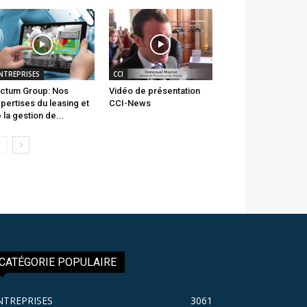
NTREPRISES
CCI
ctum Group: Nos
Vidéo de présentation
pertises du leasing et
CCI-News
 la gestion de...
CATÉGORIE POPULAIRE
NTREPRISES
3061