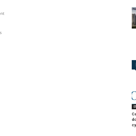
ent
s
E
Ca
do
cy