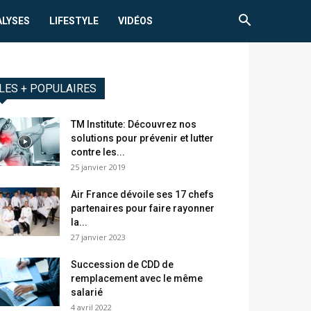
ALYSES
LIFESTYLE
VIDÉOS
LES + POPULAIRES
TM Institute: Découvrez nos
solutions pour prévenir et lutter
contre les...
25 janvier 2019
Air France dévoile ses 17 chefs
partenaires pour faire rayonner
la...
27 janvier 2023
Succession de CDD de
remplacement avec le même
salarié
4 avril 2022