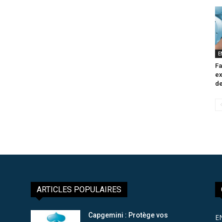
E
Fa
ex
de
ARTICLES POPULAIRES
Capgemini : Protège vos
E