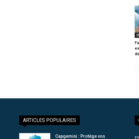
E
Fa
ex
de
ARTICLES POPULAIRES
Capgemini : Protège vos
E