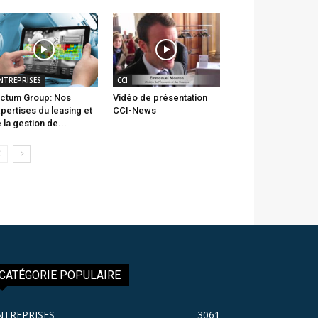
NTREPRISES
CCI
ctum Group: Nos
Vidéo de présentation
pertises du leasing et
CCI-News
 la gestion de...
CATÉGORIE POPULAIRE
NTREPRISES
3061