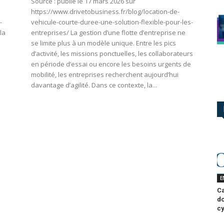
Source : publié le 17 mars 2026 sur
https://www.drivetobusiness.fr/blog/location-de-
-
vehicule-courte-duree-une-solution-flexible-pour-les-
la
entreprises/ La gestion d’une flotte d’entreprise ne
se limite plus à un modèle unique. Entre les pics
d’activité, les missions ponctuelles, les collaborateurs
en période d’essai ou encore les besoins urgents de
e
mobilité, les entreprises recherchent aujourd’hui
davantage d’agilité. Dans ce contexte, la...
E
Ca
do
cy