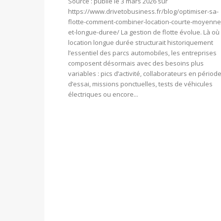
Source : publié le 3 mars 2026 sur
https://www.drivetobusiness.fr/blog/optimiser-sa-
flotte-comment-combiner-location-courte-moyenne
et-longue-duree/ La gestion de flotte évolue. Là où 
location longue durée structurait historiquement
l’essentiel des parcs automobiles, les entreprises
composent désormais avec des besoins plus
variables : pics d’activité, collaborateurs en périod
d’essai, missions ponctuelles, tests de véhicules
électriques ou encore...