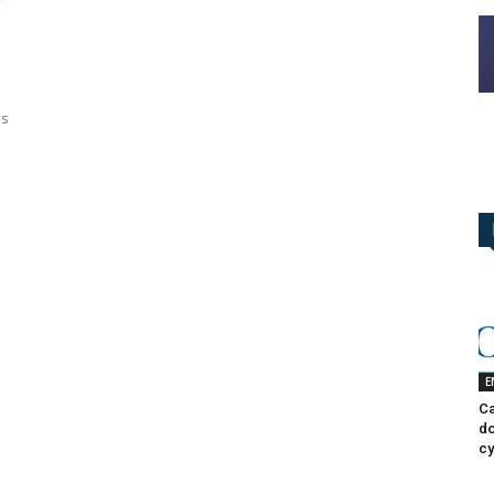
7
es
E
Ca
do
cy