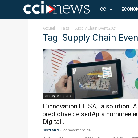
CCI
CCI
ÉCONO
News
Accueil
Tags
Supply Chain Event 2021
Tag: Supply Chain Eve
stratégie digitale
L’innovation ELISA, la solution IA
prédictive de sedApta nommée a
Digital...
Bertrand
-
22 novembre 2021