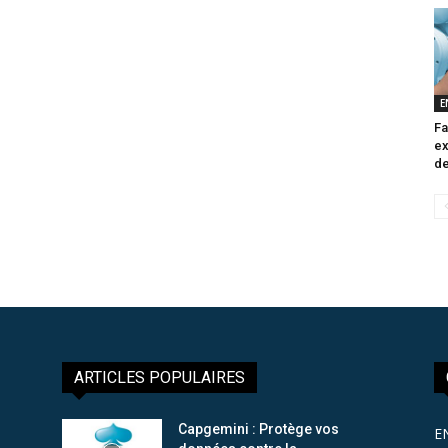
E
Fa
ex
de
ARTICLES POPULAIRES
Capgemini : Protège vos
E