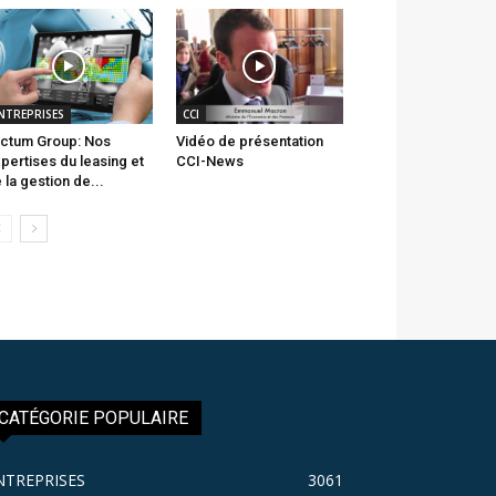
NTREPRISES
CCI
ctum Group: Nos
Vidéo de présentation
pertises du leasing et
CCI-News
 la gestion de...
CATÉGORIE POPULAIRE
NTREPRISES
3061