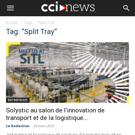
Accueil
Tags
“Split Tray”
Tag: “Split Tray”
ENTREPRISES
Solystic au salon de l’innovation de
transport et de la logistique...
La Redaction
-
24 mars 2023
Intégrateur et fournisseur de solutions d’automatisation clé en