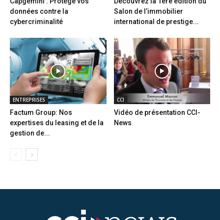
Capgemini : Protège vos
Découvrez la 1ère édition du
données contre la
Salon de l’immobilier
cybercriminalité
international de prestige...
ENTREPRISES
CCI
Factum Group: Nos
Vidéo de présentation CCI-
expertises du leasing et de la
News
gestion de...