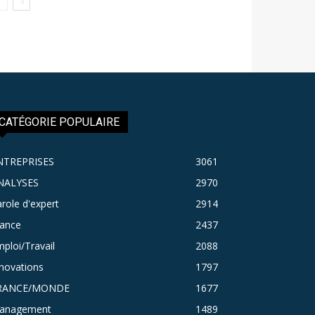
CATÉGORIE POPULAIRE
NTREPRISES
3061
NALYSES
2970
role d'expert
2914
rance
2437
ploi/Travail
2088
novations
1797
RANCE/MONDE
1677
anagement
1489