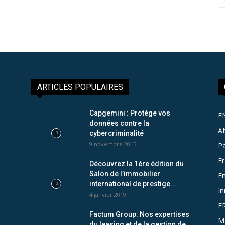
ARTICLES POPULAIRES
Capgemini : Protège vos
E
données contre la
A
cybercriminalité
9 novembre 2015
Pa
F
Découvrez la 1ère édition du
Salon de l’immobilier
Em
international de prestige...
In
4 janvier 2019
F
Factum Group: Nos expertises
M
du leasing et de la gestion de...