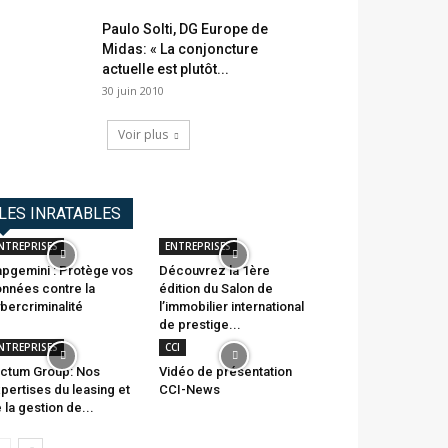
Paulo Solti, DG Europe de
Midas: « La conjoncture
actuelle est plutôt...
30 juin 2010
Voir plus
LES INRATABLES
NTREPRISES
ENTREPRISES
pgemini : Protège vos
Découvrez la 1ère
nnées contre la
édition du Salon de
bercriminalité
l’immobilier international
de prestige...
NTREPRISES
CCI
ctum Group: Nos
Vidéo de présentation
pertises du leasing et
CCI-News
 la gestion de...