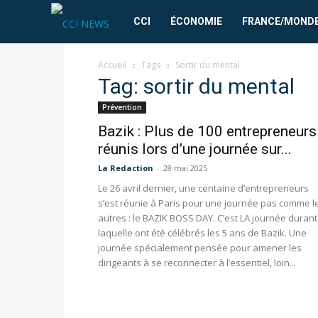
CCI
CCI
ÉCONOMIE
FRANCE/MOND
News
Accueil
Tags
Sortir du mental
Tag: sortir du mental
Prévention
Bazik : Plus de 100 entrepreneurs
réunis lors d’une journée sur...
La Redaction
-
28 mai 2025
Le 26 avril dernier, une centaine d’entrepreneurs
s’est réunie à Paris pour une journée pas comme l
autres : le BAZIK BOSS DAY. C’est LA journée durant
laquelle ont été célébrés les 5 ans de Bazik. Une
journée spécialement pensée pour amener les
dirigeants à se reconnecter à l’essentiel, loin...