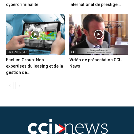
cybercriminalité
international de prestige...
ENTREPRISES
CCI
Factum Group: Nos
Vidéo de présentation CCI-
expertises du leasing et de la
News
gestion de...