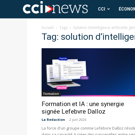
CCI
CCI
ÉCONO
News
Accueil
Tags
Solution d’intelligence artificielle gé
Tag: solution d’intellige
Formation
Formation et IA : une synergie
signée Lefebvre Dalloz
La Redaction
-
2 juin 2026
La force d'un groupe comme Lefebvre Dalloz résid
dans sa capacité à créer des passerelles entre se