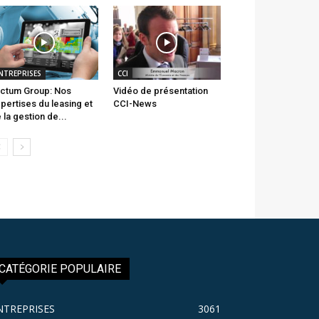
NTREPRISES
CCI
ctum Group: Nos
Vidéo de présentation
pertises du leasing et
CCI-News
 la gestion de...
CATÉGORIE POPULAIRE
NTREPRISES
3061