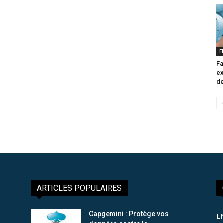
E
Fa
ex
de
ARTICLES POPULAIRES
Capgemini : Protège vos
E