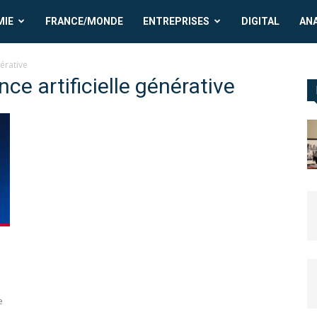
MIE
FRANCE/MONDE
ENTREPRISES
DIGITAL
AN
nérative
nce artificielle générative
e
s