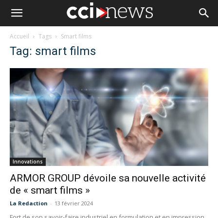
Accueil
Tags
Smart films
Tag: smart films
Innovations
ARMOR GROUP dévoile sa nouvelle activité
de « smart films »
La Redaction
-
13 février 2024
Fort de son savoir-faire industriel en formulation et en impression