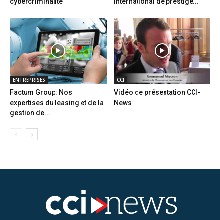
cybercriminalité
international de prestige...
ENTREPRISES
CCI
Factum Group: Nos
Vidéo de présentation CCI-
expertises du leasing et de la
News
gestion de...