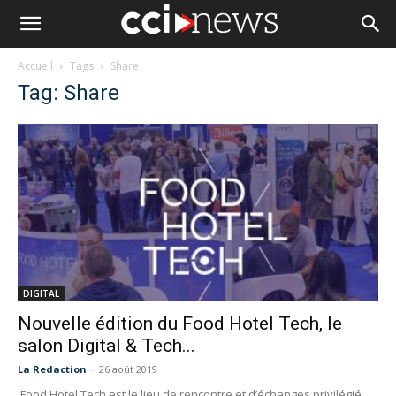
Accueil
Tags
Share
Tag: Share
DIGITAL
Nouvelle édition du Food Hotel Tech, le
salon Digital & Tech...
La Redaction
-
26 août 2019
Food Hotel Tech est le lieu de rencontre et d’échanges privilégié