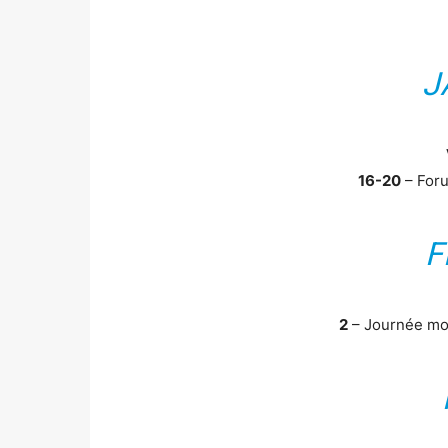
J
16-20
– For
F
2
– Journée mo