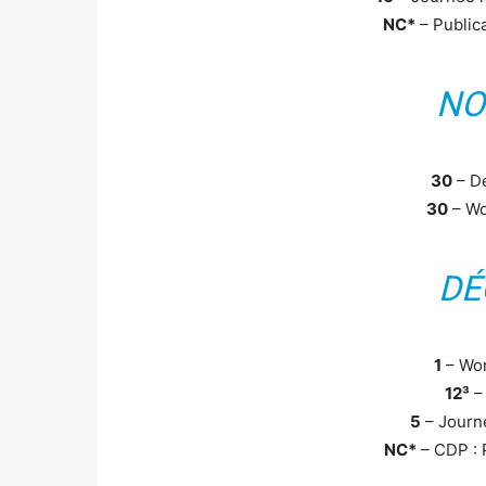
NC*
– Publica
NO
30
– De
30
– Wo
DÉ
1
– Wor
12³
– 
5
– Journe
NC*
– CDP : P