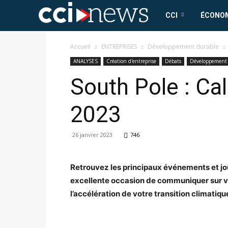
CCI
CCI
ÉCONO
News
Accueil
ENTREPRISES
Développement durable
ANALYSES
Création d'entreprise
Débats
Développement 
South Pole : Ca
2023
26 janvier 2023
746
Retrouvez les principaux événements et jour
excellente occasion de communiquer sur vo
l’accélération de votre transition climatique 