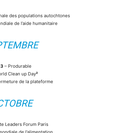
onale des populations autochtones
diale de l’aide humanitaire
PTEMBRE
13
– Produrable
rld Clean up Day
²
ermeture de la plateforme
CTOBRE
te Leaders Forum Paris
mondiale de l’alimentation