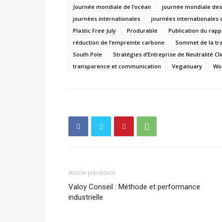
Journée mondiale de l’océan
journée mondiale des
journées internationales
journées internationales co
Plastic Free July
Produrable
Publication du rappo
réduction de l’empreinte carbone
Sommet de la tr
South Pole
Stratégies d’Entreprise de Neutralité C
transparence et communication
Veganuary
Wor
Article précédent
Valoy Conseil : Méthode et performance
industrielle