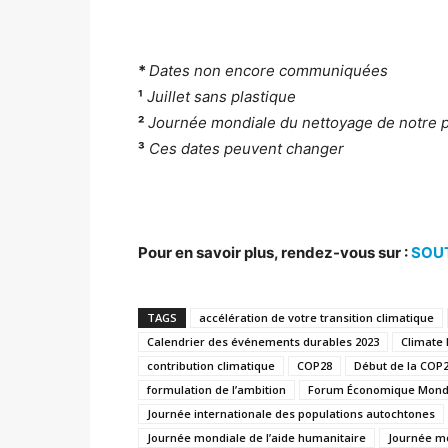
*
Dates non encore communiquées
¹
Juillet sans plastique
²
Journée mondiale du nettoyage de notre p
³
Ces dates peuvent changer
Pour en savoir plus, rendez-vous sur :
SOU
TAGS
accélération de votre transition climatique
Calendrier des événements durables 2023
Climate
contribution climatique
COP28
Début de la COP
formulation de l’ambition
Forum Économique Mond
Journée internationale des populations autochtones
Journée mondiale de l’aide humanitaire
Journée m