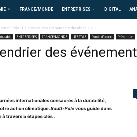
MIE
FRANCE/MONDE
ENTREPRISES
DIGITAL
AN
South Pole : Calendrier des événements durables 2023
durable
ENTREPRISES
FRANCE/MONDE
LIFESTYLE
Parole d'expert
Prévention
lendrier des événement
nées internationales consacrés à la durabilité,
tre action climatique.
South Pole
vous guide dans
à travers 5 étapes clés :