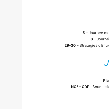
5
– Journée mo
8
– Journé
29-30
– Stratégies d’Ent
J
Pla
NC* – CDP
: Soumissi