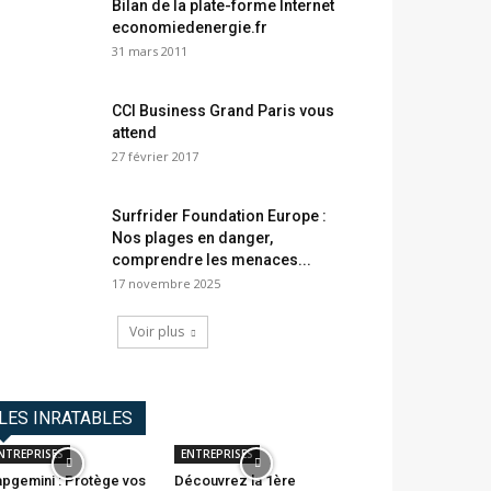
Bilan de la plate-forme Internet
economiedenergie.fr
31 mars 2011
CCI Business Grand Paris vous
attend
27 février 2017
Surfrider Foundation Europe :
Nos plages en danger,
comprendre les menaces...
17 novembre 2025
Voir plus
LES INRATABLES
NTREPRISES
ENTREPRISES
pgemini : Protège vos
Découvrez la 1ère