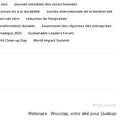
 sols
Journée mondiale des zones humides
nsacrés à la durabilité
ournée internationale de la biodiversité
rt net zéro
réduction de l’empreinte
ansformation durable
Soumission des réponses des entreprises
limatique 2023
Sustainable Leaders Forum
ld Clean up Day
World Impact Summit
Article suivant
Webinaire : Wooclap, votre allié pour Qualiopi