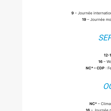
9
– Journée internati
19
– Journée mon
SE
12-
16
– Wo
NC* – CDP
: F
O
NC*
– Clima
16
– Journée 