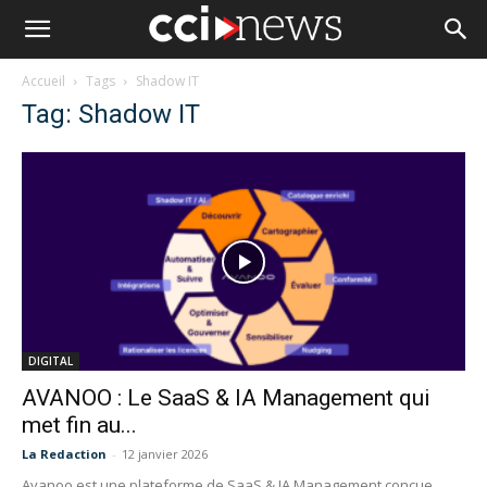
Accueil
Tags
Shadow IT
Tag: Shadow IT
DIGITAL
AVANOO : Le SaaS & IA Management qui
met fin au...
La Redaction
-
12 janvier 2026
Avanoo est une plateforme de SaaS & IA Management conçue