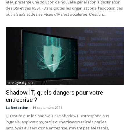
et IA, présente une solution de nouvelle génération à destination
des DSI et des RSSI. «Dans toutes les organisations, l’adoption des
outils SaaS et des services d’IA s’est accélérée. C’est un...
stratégie digitale
Shadow IT, quels dangers pour votre
entreprise ?
La Redaction
-
14 septembre 2021
Qu’est-ce que le Shadow IT ? Le Shadow IT correspond aux
logiciels, applications, outils ou hardwares utilisés par les
employés au sein d’une entreprise, n’ayant pas été testés,