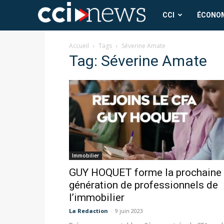
CCI
CCI
ÉCONO
News
Accueil
Tags
Séverine Amate
Tag: Séverine Amate
Immobilier
GUY HOQUET forme la prochaine
génération de professionnels de
l’immobilier
La Redaction
-
9 juin 2023