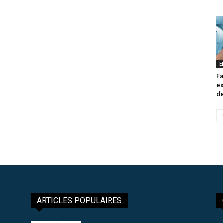
E
Fa
ex
de
ARTICLES POPULAIRES