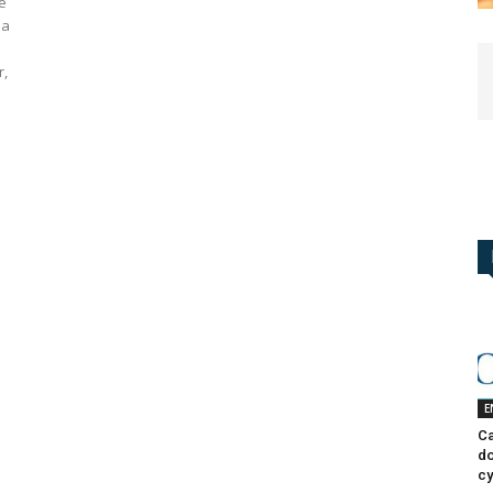
e
 a
r,
E
Ca
do
cy