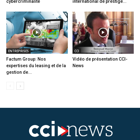
cybercriminalité
international de prestige...
ENTREPRISES
CCI
Factum Group: Nos
Vidéo de présentation CCI-
expertises du leasing et de la
News
gestion de...