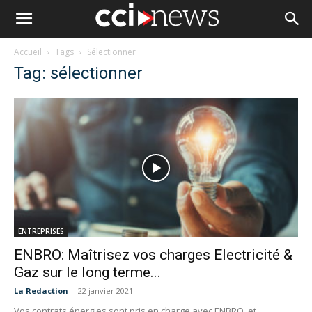
Accueil
Tags
Sélectionner
Tag: sélectionner
ENTREPRISES
ENBRO: Maîtrisez vos charges Electricité &
Gaz sur le long terme...
La Redaction
-
22 janvier 2021
Vos contrats énergies sont pris en charge avec ENBRO, et