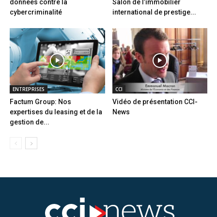
données contre la
Salon de l’immobilier
cybercriminalité
international de prestige...
ENTREPRISES
CCI
Factum Group: Nos
Vidéo de présentation CCI-
expertises du leasing et de la
News
gestion de...