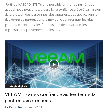
Fortinet (NASDAQ : FTNT) rend possible un monde numérique
auquel nous pouvons toujours faire confiance grâce à sa mission
de protection des personnes, des appareils, des applications et
des données partout dans le monde. C'est pourquoi les plus
grandes entreprises, les fournisseurs de services et les
organisations gouvernementales du...
stratégie digitale
VEEAM : Faites confiance au leader de la
gestion des données...
La Redaction
-
8 mars 2021