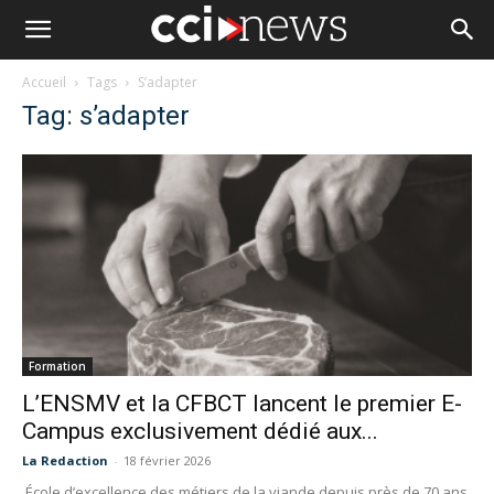
Accueil
Tags
S’adapter
Tag: s’adapter
Formation
L’ENSMV et la CFBCT lancent le premier E-
Campus exclusivement dédié aux...
La Redaction
-
18 février 2026
École d’excellence des métiers de la viande depuis près de 70 ans,