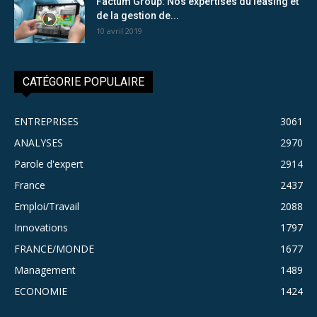
Factum Group: Nos expertises du leasing et
de la gestion de...
10 avril 2019
CATÉGORIE POPULAIRE
ENTREPRISES
3061
ANALYSES
2970
Parole d'expert
2914
France
2437
Emploi/Travail
2088
Innovations
1797
FRANCE/MONDE
1677
Management
1489
ECONOMIE
1424