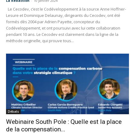
La Redaction
-
10 janvier 2024
Le Cecodev, c’est le Codéveloppement à la source Anne Hoffner-
Lesure et Dominique Delaunay, dirigeants du Cecodev, ont été
formés dès 2004 par Adrien Payette, concepteur du
Codéveloppement, et ont poursuivi avec lui cette collaboration
pendant 10 ans. Le Cecodev est clairement dans la ligne de la
méthode originelle, qui prouve tous...
Débats
Webinaire South Pole : Quelle est la place
de la compensation...