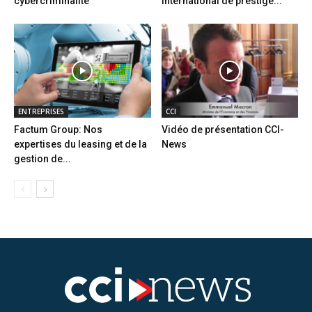
cybercriminalité
international de prestige...
ENTREPRISES
CCI
Factum Group: Nos
Vidéo de présentation CCI-
expertises du leasing et de la
News
gestion de...