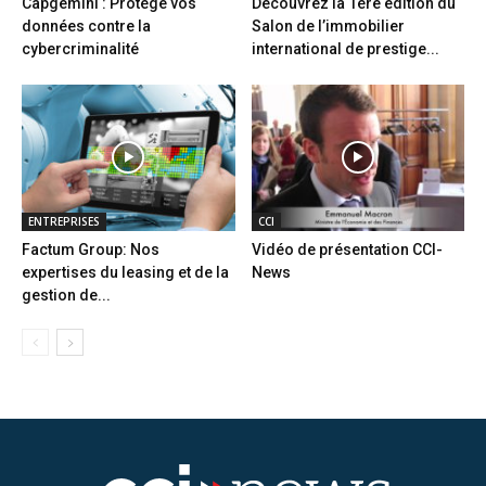
Capgemini : Protège vos
Découvrez la 1ère édition du
données contre la
Salon de l’immobilier
cybercriminalité
international de prestige...
ENTREPRISES
CCI
Factum Group: Nos
Vidéo de présentation CCI-
expertises du leasing et de la
News
gestion de...