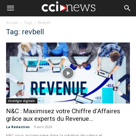
Accueil
Tags
Revbell
Tag: revbell
stratégie digitale
N&C : Maximisez votre Chiffre d’Affaires
grâce aux experts du Revenue...
La Redaction
-
9 avril 2024
N&C vous accompagne dans la création de valeur et