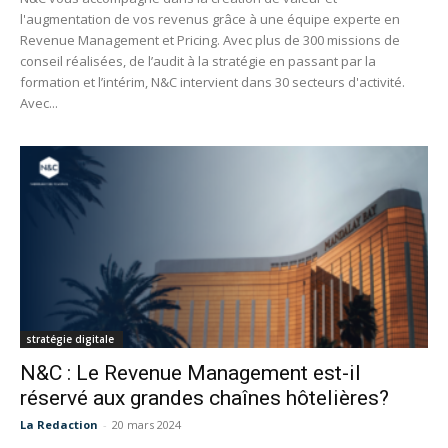
l'augmentation de vos revenus grâce à une équipe experte en
Revenue Management et Pricing. Avec plus de 300 missions de
conseil réalisées, de l’audit à la stratégie en passant par la
formation et l’intérim, N&C intervient dans 30 secteurs d'activité.
Avec...
stratégie digitale
N&C : Le Revenue Management est-il
réservé aux grandes chaînes hôtelières?
La Redaction
-
20 mars 2024