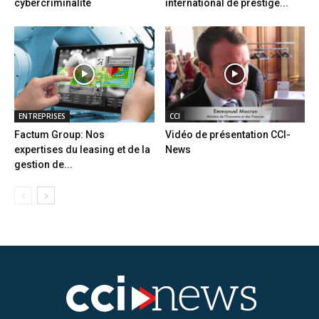
cybercriminalité
international de prestige...
ENTREPRISES
CCI
Factum Group: Nos
Vidéo de présentation CCI-
expertises du leasing et de la
News
gestion de...