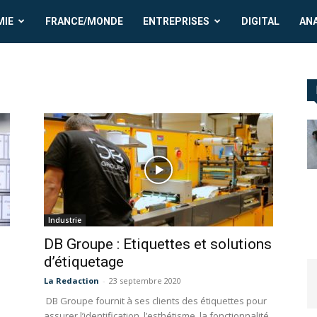
MIE
FRANCE/MONDE
ENTREPRISES
DIGITAL
AN
Industrie
DB Groupe : Etiquettes et solutions
d’étiquetage
La Redaction
-
23 septembre 2020
DB Groupe fournit à ses clients des étiquettes pour
assurer l’identification, l’esthétisme, la fonctionnalité