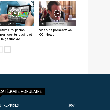
NTREPRISES
CCI
ctum Group: Nos
Vidéo de présentation
pertises du leasing et
CCI-News
 la gestion de...
CATÉGORIE POPULAIRE
NTREPRISES
3061