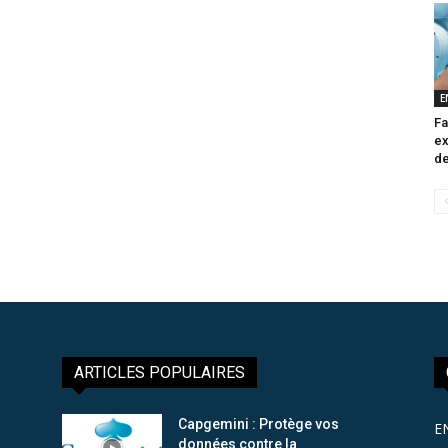
E
Fa
ex
de
ARTICLES POPULAIRES
Capgemini : Protège vos
E
données contre la