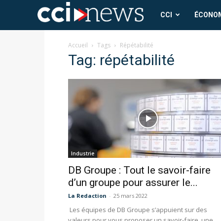
CCI
CCI
ÉCONO
News
Accueil
Tags
Répétabilité
Tag: répétabilité
Industrie
DB Groupe : Tout le savoir-faire
d’un groupe pour assurer le...
La Redaction
-
25 mars 2022
Les équipes de DB Groupe s’appuient sur des
valeurs pour vous proposer un savoir-faire, une