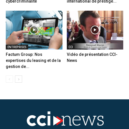
cybercriminalité
international de prestige...
ENTREPRISES
CCI
Factum Group: Nos
Vidéo de présentation CCI-
expertises du leasing et de la
News
gestion de...