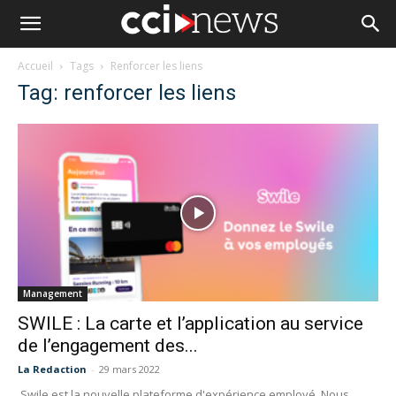
Accueil
Tags
Renforcer les liens
Tag: renforcer les liens
Management
SWILE : La carte et l’application au service
de l’engagement des...
La Redaction
-
29 mars 2022
Swile est la nouvelle plateforme d'expérience employé. Nous