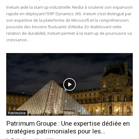
Inetum aide la start-up industrielle Aledia à soutenir son expansion
rapide en déployant l'ERP Dynamics 365. Inetum s’est distingué par
son expertise de la plateforme de Microsoft et la compréhension
poussée des besoins fluctuants d’Aledia. En établissant cette
relation de durabilité, Inetum permet à la start-up de poursuivre sa
croissance...
Patrimoine
Patrimum Groupe : Une expertise dédiée en
stratégies patrimoniales pour les...