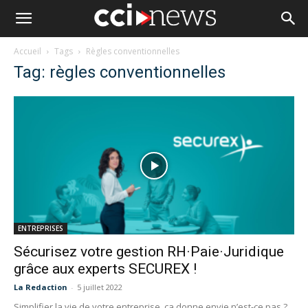
Accueil
Tags
Règles conventionnelles
Tag: règles conventionnelles
ENTREPRISES
Sécurisez votre gestion RH·Paie·Juridique
grâce aux experts SECUREX !
La Redaction
-
5 juillet 2022
Simplifier la vie de votre entreprise, ça donne envie n’est-ce pas ?