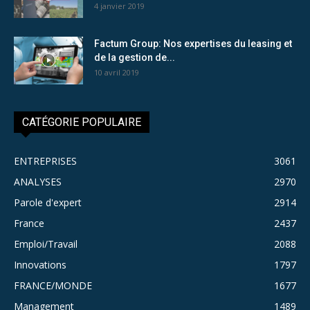
4 janvier 2019
Factum Group: Nos expertises du leasing et
de la gestion de...
10 avril 2019
CATÉGORIE POPULAIRE
ENTREPRISES
3061
ANALYSES
2970
Parole d'expert
2914
France
2437
Emploi/Travail
2088
Innovations
1797
FRANCE/MONDE
1677
Management
1489