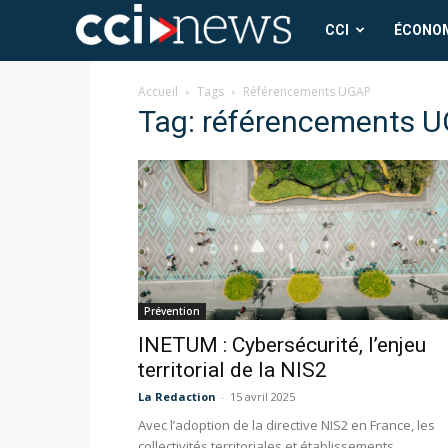
CCI
CCI
ÉCONO
News
Accueil
Tags
Référencements UGAP
Tag: référencements 
Prévention
INETUM : Cybersécurité, l’enjeu
territorial de la NIS2
La Redaction
-
15 avril 2025
Avec l’adoption de la directive NIS2 en France, les
collectivités territoriales et établissements