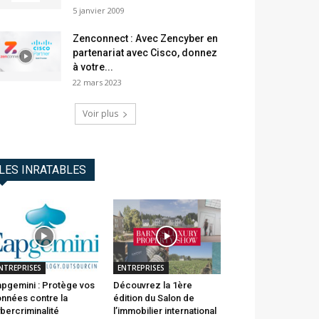
5 janvier 2009
Zenconnect : Avec Zencyber en
partenariat avec Cisco, donnez
à votre...
22 mars 2023
Voir plus
LES INRATABLES
NTREPRISES
ENTREPRISES
pgemini : Protège vos
Découvrez la 1ère
nnées contre la
édition du Salon de
bercriminalité
l’immobilier international