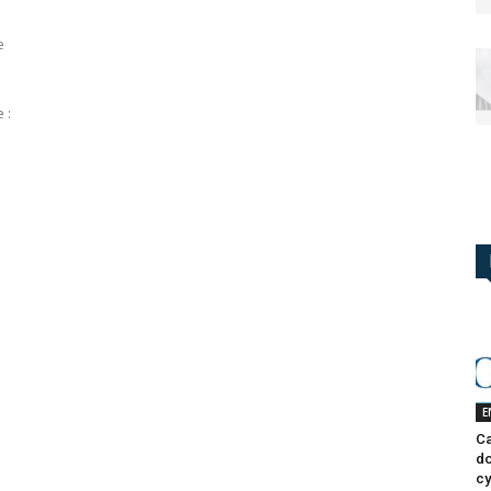
e
 :
E
Ca
do
cy