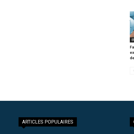
E
Fa
ex
de
ARTICLES POPULAIRES