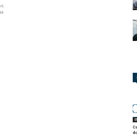
rt.
ité
E
Ca
do