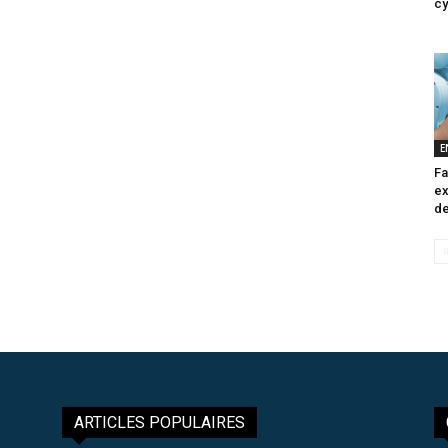
cy
E
Fa
ex
de
ARTICLES POPULAIRES