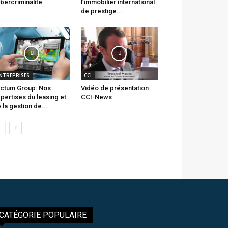
bercriminalité
l’immobilier international
de prestige...
NTREPRISES
CCI
ctum Group: Nos
Vidéo de présentation
pertises du leasing et
CCI-News
 la gestion de...
CATÉGORIE POPULAIRE