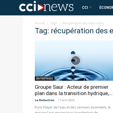
CCI
CCI
ÉCONO
News
Accueil
Tags
Récupération des eaux usées
Tag: récupération des 
ENTREPRISES
Groupe Saur : Acteur de premier
plan dans la transition hydrique,...
La Redaction
-
17 avril 2024
Pure Player de l'eau et des services essentiels, le
groupe Saur œuvre pour la protection de