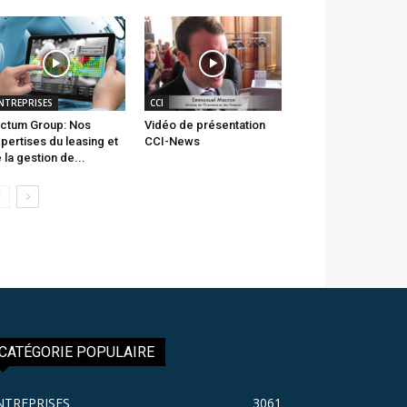
NTREPRISES
CCI
ctum Group: Nos
Vidéo de présentation
pertises du leasing et
CCI-News
 la gestion de...
CATÉGORIE POPULAIRE
NTREPRISES
3061