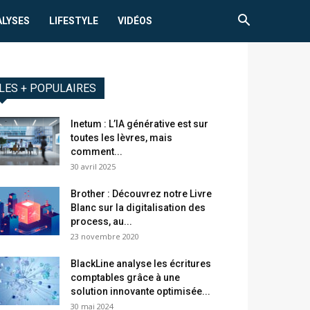
ALYSES
LIFESTYLE
VIDÉOS
LES + POPULAIRES
Inetum : L’IA générative est sur
toutes les lèvres, mais
comment...
30 avril 2025
Brother : Découvrez notre Livre
Blanc sur la digitalisation des
process, au...
23 novembre 2020
BlackLine analyse les écritures
comptables grâce à une
solution innovante optimisée...
30 mai 2024