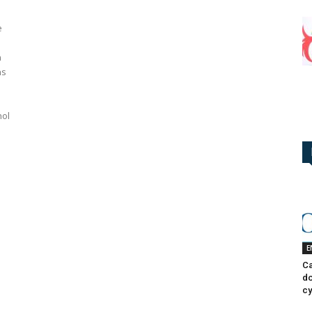
e
n
ns
nol
E
Ca
do
cy