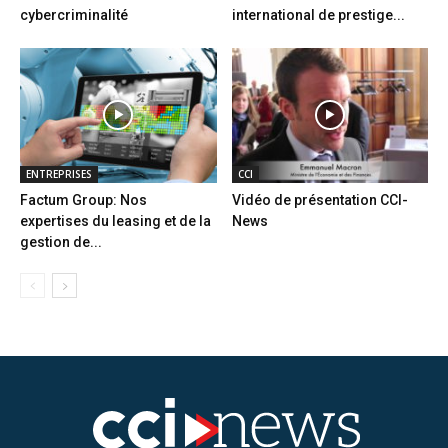
cybercriminalité
international de prestige...
ENTREPRISES
CCI
Factum Group: Nos
Vidéo de présentation CCI-
expertises du leasing et de la
News
gestion de...