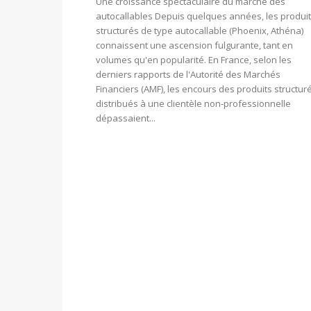
Une croissance spectaculaire du marché des
autocallables Depuis quelques années, les produi
structurés de type autocallable (Phoenix, Athéna)
connaissent une ascension fulgurante, tant en
volumes qu'en popularité. En France, selon les
derniers rapports de l'Autorité des Marchés
Financiers (AMF), les encours des produits structure
distribués à une clientèle non-professionnelle
dépassaient...