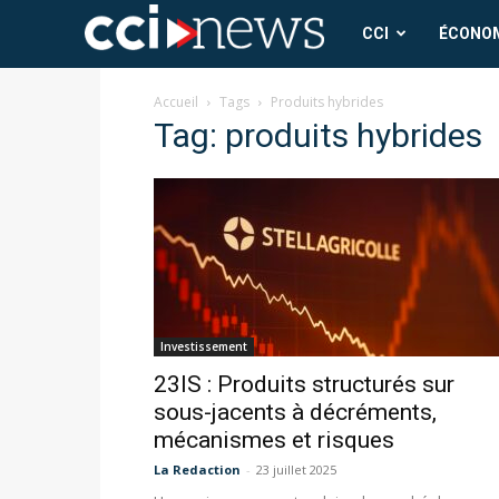
CCI
CCI
ÉCONO
News
Accueil
Tags
Produits hybrides
Tag: produits hybrides
Investissement
23IS : Produits structurés sur
sous-jacents à décréments,
mécanismes et risques
La Redaction
-
23 juillet 2025