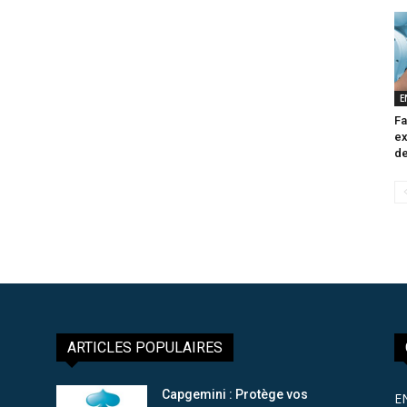
E
Fa
ex
de
ARTICLES POPULAIRES
Capgemini : Protège vos
E