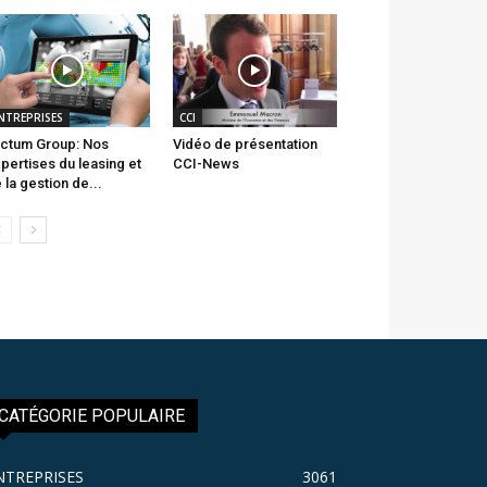
NTREPRISES
CCI
ctum Group: Nos
Vidéo de présentation
pertises du leasing et
CCI-News
 la gestion de...
CATÉGORIE POPULAIRE
NTREPRISES
3061