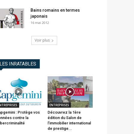
Bains romains en termes
japonais
16 mai 2012
Voir plus
LES INRATABLES
NTREPRISES
ENTREPRISES
pgemini : Protège vos
Découvrez la 1ère
nnées contre la
édition du Salon de
bercriminalité
l’immobilier international
de prestige...