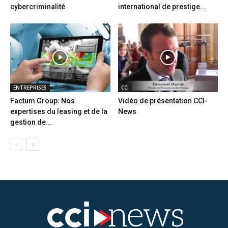
cybercriminalité
international de prestige...
ENTREPRISES
CCI
Factum Group: Nos
Vidéo de présentation CCI-
expertises du leasing et de la
News
gestion de...