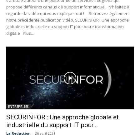
s’articule autour d’une plateforme de services intégrées qui
propose différents canaux de support informatique. N’hésitez à
regarder la vidéo qui vous explique tout ! Retrouvez également
notre précédente publication vidéo, SECURINFOR : Une approche
globale et industrielle du support IT pour votre transformation
digitale Plus...
ENTREPRISES
SECURINFOR : Une approche globale et
industrielle du support IT pour...
La Redaction
-
26 avril 2021